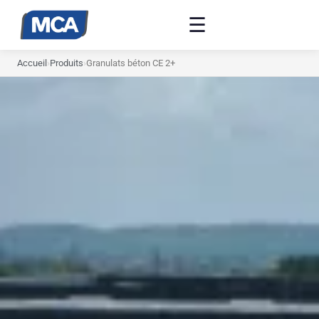
☰
Accueil
›
Produits
›
Granulats béton CE 2+