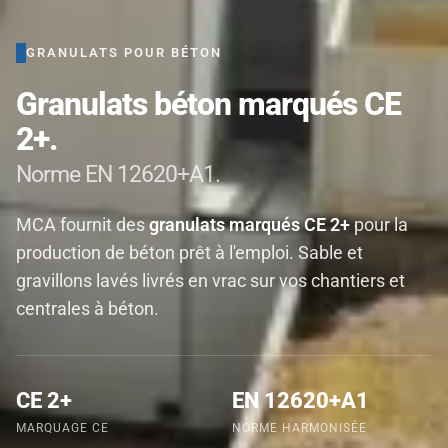
GRANULATS POUR BÉTON
Granulats béton marqués CE
2+.
Norme EN 12620+A1.
MCA fournit des
granulats marqués CE 2+
pour la
production de béton prêt à l'emploi. Sable et
gravillons lavés livrés en vrac sur vos chantiers et
centrales à béton.
CE 2+
EN 12620+A1
MARQUAGE CE
NORME HARMONISÉE