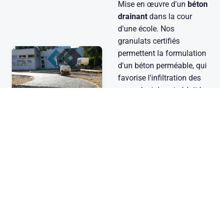
Mise en œuvre d'un
béton
drainant
dans la cour
d'une école. Nos
granulats certifiés
permettent la formulation
d'un béton perméable, qui
favorise l'infiltration des
eaux pluviales et réduit le
ruissellement.
Une application qui
valorise la qualité de
granulométrie maîtrisée et
la conformité aux
exigences des bétons
spéciaux.
Voir toutes les
réalisations →