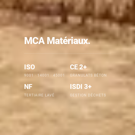
MCA Matériaux.
ISO
CE 2+
9001 · 14001 · 45001
GRANULATS BÉTON
NF
ISDI 3+
TERTIAIRE LAVÉ
GESTION DÉCHETS