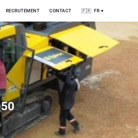
RECRUTEMENT
CONTACT
FR ▾
🇫🇷
D50